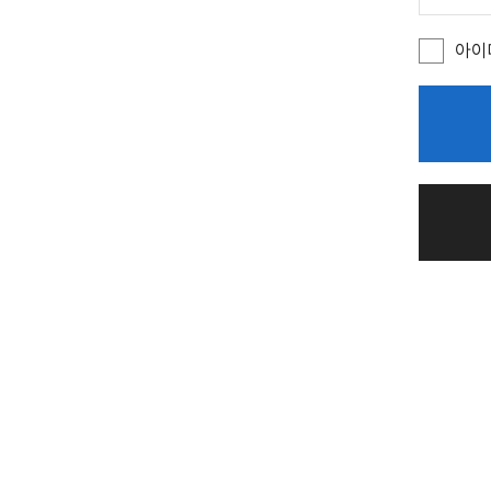
주
소
)
아이