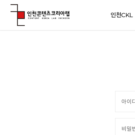
인천CKL
아
이
디
(
비
이
밀
메
번
일
호