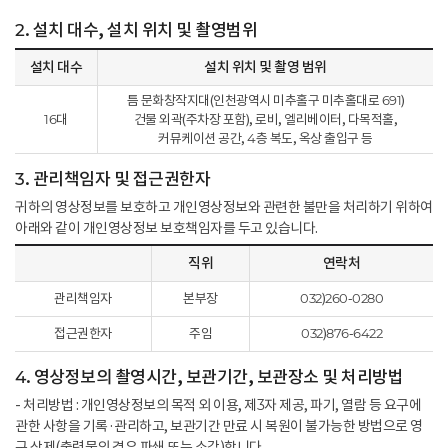
2. 설치 대수, 설치 위치 및 촬영범위
설치 대수
설치 위치 및 촬영 범위
틈 문화창작지대(인천광역시 미추홀구 미추홀대로 691)
16대
건물 외곽(주차장 포함), 로비, 엘리베이터, 다목적홀,
커뮤케이션 공간, 4층 복도, 옥상 출입구 등
3. 관리책임자 및 접근권한자
귀하의 영상정보를 보호하고 개인영상정보와 관련한 불만을 처리하기 위하여
아래와 같이 개인영상정보 보호책임자를 두고 있습니다.
직위
연락처
관리책임자
본부장
032)260-0280
접근권한자
주임
032)876-6422
4. 영상정보의 촬영시간, 보관기간, 보관장소 및 처리방법
- 처리방법 : 개인영상정보의 목적 외 이용, 제3자 제공, 파기, 열람 등 요구에
관한 사항을 기록·관리하고, 보관기간 만료 시 복원이 불가능한 방법으로 영
구 삭제(출력물의 경우 파쇄 또는 소각)합니다.