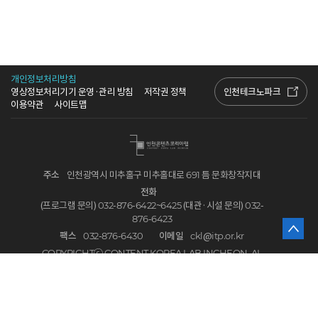
개인정보처리방침
인천테크노파크
영상정보처리기기 운영·관리 방침
저작권 정책
이용약관
사이트맵
주소
인천광역시 미추홀구 미추홀대로 691 틈 문화창작지대
전화
(프로그램 문의) 032-876-6422~6425 (대관·시설 문의) 032-
876-6423
팩스
032-876-6430
이메일
ckl@itp.or.kr
COPYRIGHTⓒ CONTENT KOREA LAB INCHEON. AL
L RIGHTS RESERVED
(재)인천테크노파크 대표 이주호ㅣ 인천광역시 연수구 갯벌로 12 ㅣ
등록번호 139-82-02466