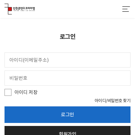
로그인
아
이
디
비
(
밀
이
번
메
호
일
아이디 저장
주
소
아이디/비밀번호 찾기
)
로그인
회원가입