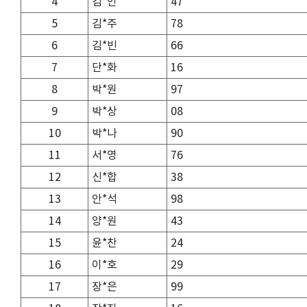
4
김*인
47
5
김*주
78
6
김*빈
66
7
단*화
16
8
박*원
97
9
박*상
08
10
박*나
90
11
서*영
76
12
신*합
38
13
안*석
98
14
양*원
43
15
윤*찬
24
16
이*호
29
17
장*은
99