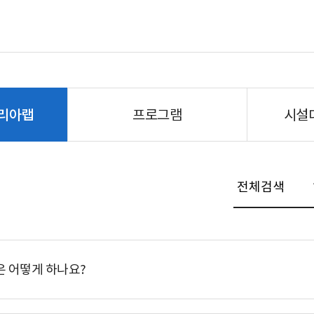
리아랩
프로그램
시설
은 어떻게 하나요?