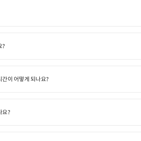
요?
간이 어떻게 되나요?
나요?