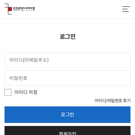
로그인
아
이
디
비
(
밀
이
번
메
호
일
아이디 저장
주
소
아이디/비밀번호 찾기
)
로그인
회원가입