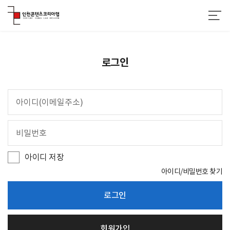
로그인
아
이
디
비
(
밀
이
번
메
호
일
아이디 저장
주
소
아이디/비밀번호 찾기
)
로그인
회원가입