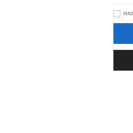
주
소
)
아이