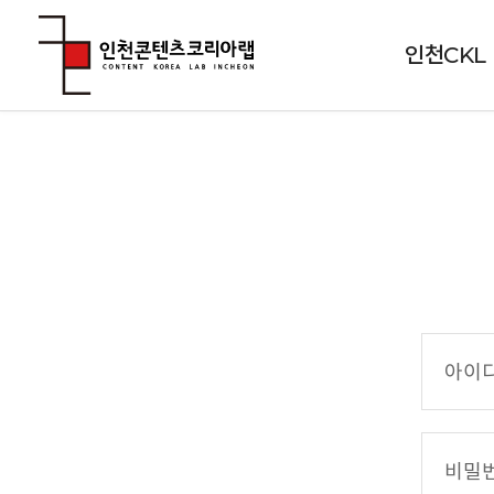
인천CKL
아
이
디
(
비
이
밀
메
번
일
호