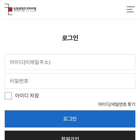
로그인
아
이
디
비
(
밀
이
번
메
호
일
아이디 저장
주
소
아이디/비밀번호 찾기
)
로그인
회원가입