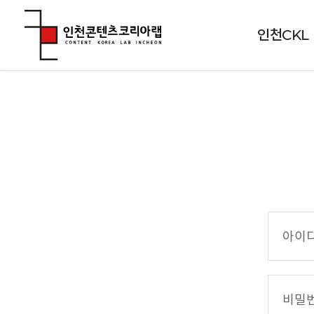
인천CKL
아
이
디
(
비
이
밀
메
번
일
호