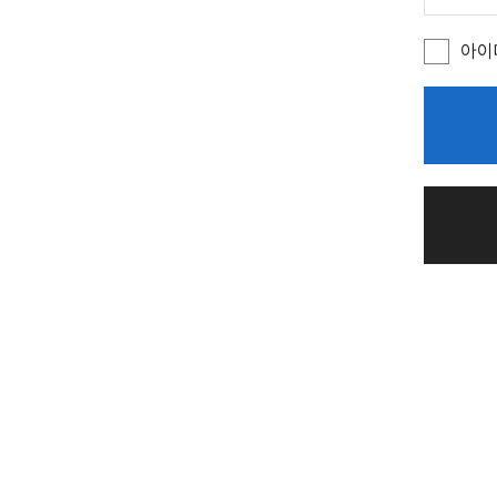
주
소
)
아이