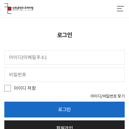
로그인
아
이
디
비
(
밀
이
번
메
호
일
아이디 저장
주
소
아이디/비밀번호 찾기
)
로그인
회원가입