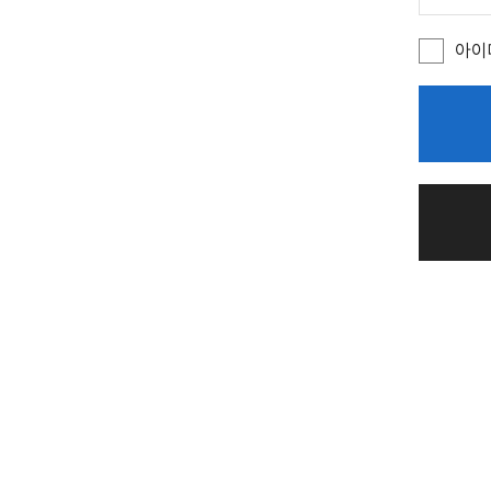
주
소
)
아이