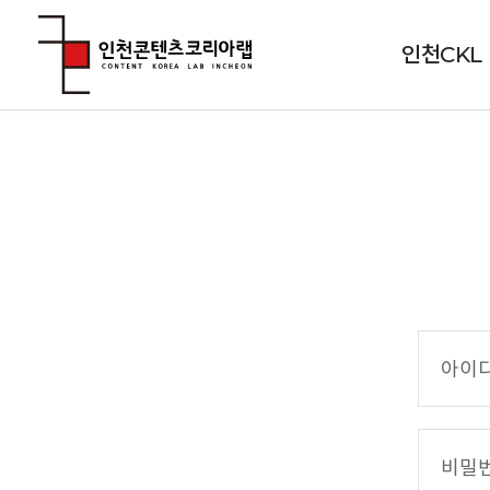
인천CKL
아
이
디
(
비
이
밀
메
번
일
호