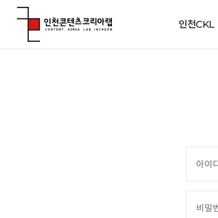
인천CKL
아
이
디
(
비
이
밀
메
번
일
호