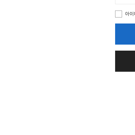
주
소
)
아이