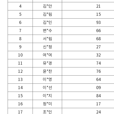
4
김*안
21
5
김*림
15
6
김*인
93
7
변*수
66
8
서*림
68
9
신*정
27
10
여*여
32
11
유*경
74
12
윤*찬
76
13
이*영
64
14
이*선
09
15
이*지
84
16
정*미
17
17
조*인
24